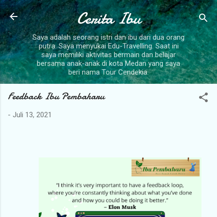
Langsung ke konten utama
Cerita Ibu
Saya adalah seorang istri dan ibu dari dua orang
putra. Saya menyukai Edu-Travelling. Saat ini
saya memiliki aktivitas bermain dan belajar
bersama anak-anak di kota Medan yang saya
beri nama Tour Cendekia.
Feedback Ibu Pembaharu
-
Juli 13, 2021