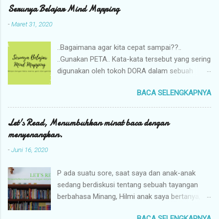
Serunya Belajar Mind Mapping
-
Maret 31, 2020
..Bagaimana agar kita cepat sampai??..
..Gunakan PETA.. Kata-kata tersebut yang sering
digunakan oleh tokoh DORA dalam sebuah
cerita anak. Saya sangat suka menggunakan
BACA SELENGKAPNYA
PETA dalam beraktivitas, membuat apa yang
ada di kepala saya menjadi lebih mudah
difahami dan dijalani. Beberapa hari lalu saya
Let's Read, Menumbuhkan minat baca dengan
melihat postingan fb teman saya, komunitas
menyenangkan.
kami, Ibu Profesional akan membuat kegiatan
-
Juni 16, 2020
yang bisa diikuti oleh anak saya. Saya sendiri
adalah member di komunitas ini sejak tahun
P ada suatu sore, saat saya dan anak-anak
2015. Komunitas ini adalah komunitas belajar
sedang berdiskusi tentang sebuah tayangan
yang diperuntukkan bagi calon ibu dan ibu.
berbahasa Minang, Hilmi anak saya bertanya,
Banyak hal positif yang saya dapatkan dalam
"Umi, bisa berbahasa Minang?". "Bisa, saketek-
komunitas yang mengutamakan agar para
BACA SELENGKAPNYA