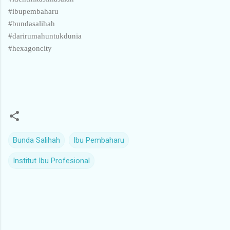
#ibupembaharu
#bundasalihah
#darirumahuntukdunia
#hexagoncity
Bunda Salihah
Ibu Pembaharu
Institut Ibu Profesional
K
o
m
e