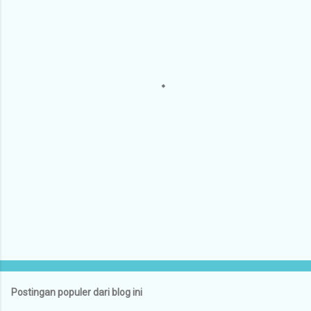
n
t
a
r
Postingan populer dari blog ini