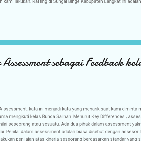
n kami lakukan. Rafting di Sungai Binge Kabupaten Langkat ini adala
eluarga, sebelumnya kami hanya pernah melakukan tubbing (hanyut 
gan menggunakan ban) di beberapa sungai di Sumatera Utara. Kami
k kami untuk ikut serta agar suasana lebih seru, dan kebetulan para 
um pernah melakukan rafting . Mengenal Rafting dan manfaatnya. Me
tangan yang ingin kami lakukan bersama keluarga. Kamu sudah tau ap
u Arung jeram merupakan suatu akt...
r Assessment sebagai Feedback ke
sessment, kata ini menjadi kata yang menarik saat kami diminta me
ama mengikuti kelas Bunda Salihah. Menurut Key Differences , asse
ilai seseorang atau sesuatu. Ada dua pihak dalam assessment yakni
ilai. Penilai dalam assessment adalah biasa disebut dengan assesor
akukan penilaian atas kinerja seseorang berdasarkan standar yang s