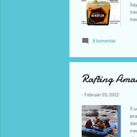
Say
mem
mem
alt
dib
8 komentar
man
ber
dit
dik
Rafting Ama
-
Februari 05, 2022
S u
jer
dan
men