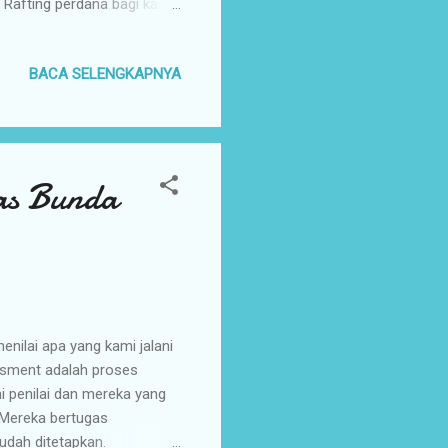
h Rafting perdana bagi kami
mengikuti arus sungai
 mengajak sepupu anak-
BACA SELENGKAPNYA
keponakan kami ini juga
lakukan Rafting menjadi
a itu rafting ? Rafting
las Bunda
nilai apa yang kami jalani
ssment adalah proses
 penilai dan mereka yang
. Mereka bertugas
udah ditetapkan.