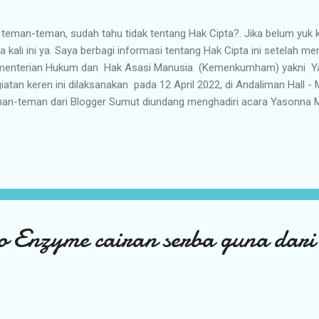
 teman-teman, sudah tahu tidak tentang Hak Cipta?. Jika belum yuk k
a kali ini ya. Saya berbagi informasi tentang Hak Cipta ini setelah men
enterian Hukum dan Hak Asasi Manusia (Kemenkumham) yakni Y
iatan keren ini dilaksanakan pada 12 April 2022, di Andaliman Hall 
an-teman dari Blogger Sumut diundang menghadiri acara Yasonna 
ektorat Jenderal Kekayaan Intelektual (DJKI) Kementerian Hukum da
onna Mendengar merupakan kegiatan dari DJKI yang bertujuan men
dataan dan terbitnya Hak Cipta dari karya yang didaftarkan oleh pela
rah. Kegiatan Yasonna Mendengar ini juga upaya sosialisasi kepada
indungi kekayaan intelektual dengan mendaftarkan nya. Jadi langsu
ta dilakukan dalam kegiatan ini. Tentang Hak Cipta. Berdasarka...
 Enzyme cairan serba guna dar