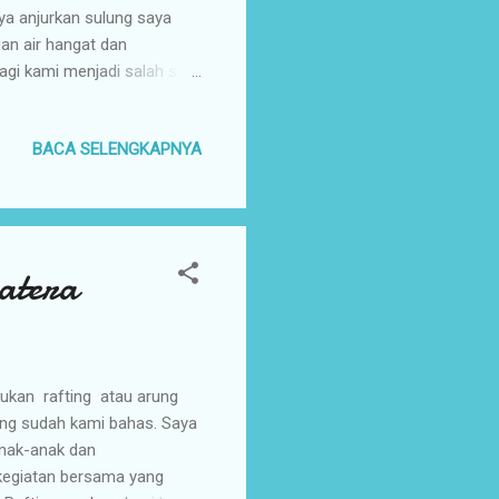
aya anjurkan sulung saya
n air hangat dan
gi kami menjadi salah satu
iasanya lebih menyukainya
adalah minuman yang multi
BACA SELENGKAPNYA
 manfaat. Madu yang
ngga saat ini belum bisa
u asli hutan ini cocok
atera
kukan rafting atau arung
ang sudah kami bahas. Saya
anak-anak dan
 kegiatan bersama yang