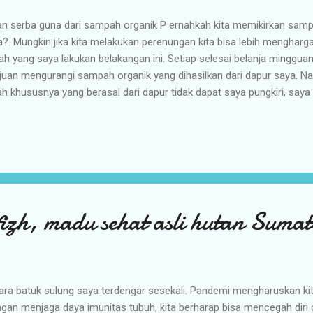
 serba guna dari sampah organik P ernahkah kita memikirkan sampah
?. Mungkin jika kita melakukan perenungan kita bisa lebih mengharg
lah yang saya lakukan belakangan ini. Setiap selesai belanja minggu
juan mengurangi sampah organik yang dihasilkan dari dapur saya. N
 khususnya yang berasal dari dapur tidak dapat saya pungkiri, saya
ya, hanya sedikit kok dari dapur, hanya sisa-sisa namun ternyata ji
menimbulkan berbagai dampak negatif. Lalu bagaimana solusinya?, b
l Eco Enzyme. Eco Enzyme adalah Larutan yg berasal dari fermenta
ifermentasi dengan gula (gula a...
zh, madu sehat asli hutan Sumat
ara batuk sulung saya terdengar sesekali. Pandemi mengharuskan ki
gan menjaga daya imunitas tubuh, kita berharap bisa mencegah diri 