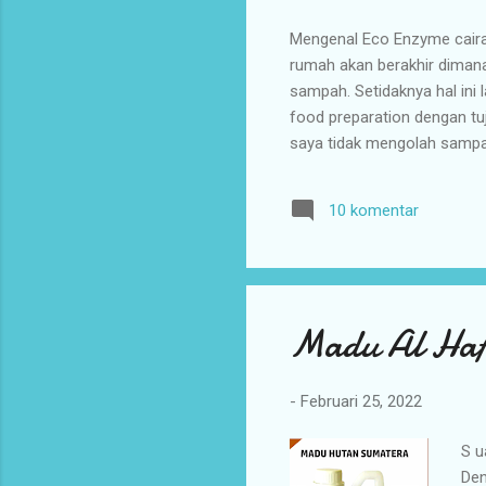
Mengenal Eco Enzyme cairan
rumah akan berakhir dimana
sampah. Setidaknya hal ini 
food preparation dengan tu
saya tidak mengolah sampah
sampah. Sepertinya enteng 
ini jumlahnya banyak dan 
10 komentar
sampah tersebut?. Mengena
bersifat asam. Eco Enzyme d
Madu Al Hafi
-
Februari 25, 2022
S u
Den