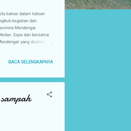
ita bahas dalam tulisan
gikuti kegiatan dari
asonna Mendengar.
- Medan. Saya dan bersama
Mendengar yang diadakan
n Hak Asasi Manusia.
ingkatkan pengetahuan dan
BACA SELENGKAPNYA
ku ekonomi kreatif di
 masyarakat pentingnya
ng praktek pendaftaran Hak
i sampah