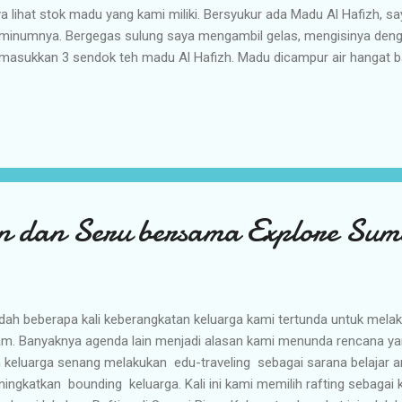
a lihat stok madu yang kami miliki. Bersyukur ada Madu Al Hafizh, s
inumnya. Bergegas sulung saya mengambil gelas, mengisinya denga
asukkan 3 sendok teh madu Al Hafizh. Madu dicampur air hangat ba
ernatif untuk meredam batuk. Selain rasanya yang enak, anak-anak b
andingkan harus meminum obat. Teman-teman sudah tau kan madu 
faat, begitu pun madu Al Hafizh. Madu Al Hafizh memiliki beberapa
asal dari hutan Sumatera ini berasal dari lebah Apis Dorsata, yang hi
ernakkan, lebah ini habitatnya di hutan. Selain rasanya yang lezat, mad
onsumsi oleh semua golongan umur, anak-anak hingg...
n dan Seru bersama Explore Sum
dah beberapa kali keberangkatan keluarga kami tertunda untuk mela
am. Banyaknya agenda lain menjadi alasan kami menunda rencana y
 keluarga senang melakukan edu-traveling sebagai sarana belajar 
ingkatkan bounding keluarga. Kali ini kami memilih rafting sebagai