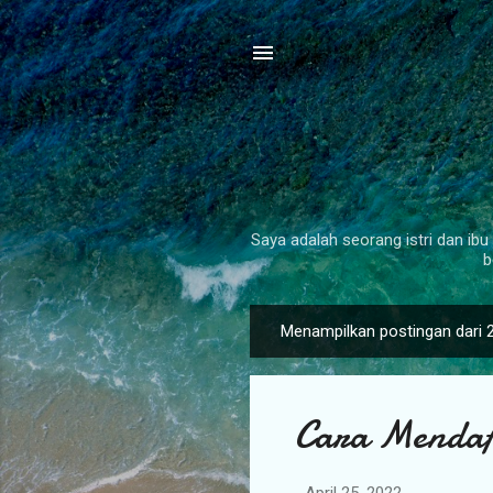
Saya adalah seorang istri dan ibu 
b
Menampilkan postingan dari 
P
o
s
Cara Mendaf
t
i
n