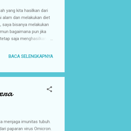
 yang kita hasilkan dari
ai alam dan melakukan diet
an, saya bisanya melakukan
amun bagaimana pun jika
 tetap saja menghasilkan
ka dikumpulkan sampah dapur
agaimana cara mengatasi
BACA SELENGKAPNYA
si limbah organik yang
era
ta menjaga imunitas tubuh.
dari paparan virus Omicron.