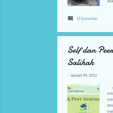
aka
sek
den
12 komentar
ana
bel
tan
ata
Self dan Pee
Salihah
-
Januari 09, 2022
A s
sel
men
din
mel