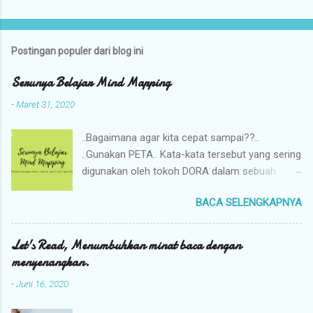
Postingan populer dari blog ini
Serunya Belajar Mind Mapping
-
Maret 31, 2020
..Bagaimana agar kita cepat sampai??..
..Gunakan PETA.. Kata-kata tersebut yang sering
digunakan oleh tokoh DORA dalam sebuah
cerita anak. Saya sangat suka menggunakan
BACA SELENGKAPNYA
PETA dalam beraktivitas, membuat apa yang
ada di kepala saya menjadi lebih mudah
difahami dan dijalani. Beberapa hari lalu saya
Let's Read, Menumbuhkan minat baca dengan
melihat postingan fb teman saya, komunitas
menyenangkan.
kami, Ibu Profesional akan membuat kegiatan
-
Juni 16, 2020
yang bisa diikuti oleh anak saya. Saya sendiri
adalah member di komunitas ini sejak tahun