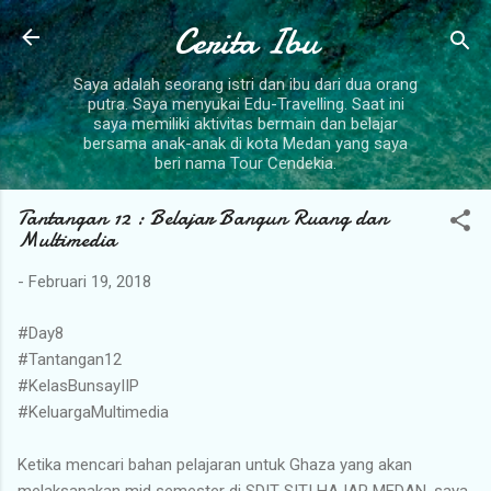
Langsung ke konten utama
Cerita Ibu
Saya adalah seorang istri dan ibu dari dua orang
putra. Saya menyukai Edu-Travelling. Saat ini
saya memiliki aktivitas bermain dan belajar
bersama anak-anak di kota Medan yang saya
beri nama Tour Cendekia.
Tantangan 12 : Belajar Bangun Ruang dan
Multimedia
-
Februari 19, 2018
#Day8
#Tantangan12
#KelasBunsayIIP
#KeluargaMultimedia
Ketika mencari bahan pelajaran untuk Ghaza yang akan
melaksanakan mid semester di SDIT SITI HAJAR MEDAN, saya