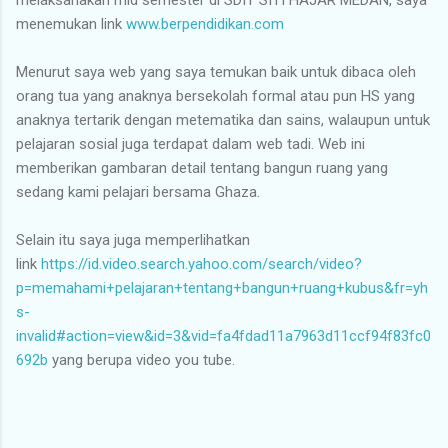
menemukan link
www.berpendidikan.com
Menurut saya web yang saya temukan baik untuk dibaca oleh
orang tua yang anaknya bersekolah formal atau pun HS yang
anaknya tertarik dengan metematika dan sains, walaupun untuk
pelajaran sosial juga terdapat dalam web tadi. Web ini
memberikan gambaran detail tentang bangun ruang yang
sedang kami pelajari bersama Ghaza.
Selain itu saya juga memperlihatkan
link
https://id.video.search.yahoo.com/search/video?
p=memahami+pelajaran+tentang+bangun+ruang+kubus&fr=yh
s-
invalid#action=view&id=3&vid=fa4fdad11a7963d11ccf94f83fc0
692b
yang berupa video you tube.