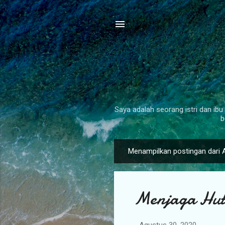
Saya adalah seorang istri dan ibu 
b
Menampilkan postingan dari 
P
o
s
Menjaga Huta
t
i
n