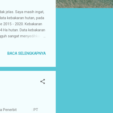
ak jelas. Saya masih ingat,
 data kebakaran hutan, pada
de 2015 - 2020. Kebakaran
4 Ha hutan. Data kebakaran
ungguh sangat menyedihkan,
aerah yang mengalami
rapa negara tetangga juga
BACA SELENGKAPNYA
n anak yang mengangkat
 di film kartun tersebut
u sangat menyedihkan. Di
rana Penerbit : PT