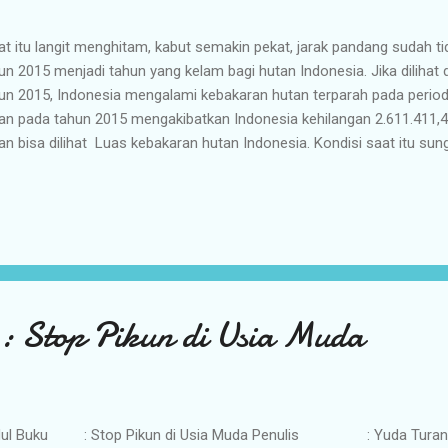
at itu langit menghitam, kabut semakin pekat, jarak pandang sudah tid
un 2015 menjadi tahun yang kelam bagi hutan Indonesia. Jika dilihat
un 2015, Indonesia mengalami kebakaran hutan terparah pada perio
an pada tahun 2015 mengakibatkan Indonesia kehilangan 2.611.411,4
an bisa dilihat Luas kebakaran hutan Indonesia. Kondisi saat itu s
yak aktivitas yang tidak bisa dilakukan oleh keluarga Indonesia di d
akaran hutan. Kebakaran hutan tahun 2015 juga mengakibatkan bebe
ganggu kebersihan udaranya. Kita masih ingat salah satu film kartu
ita tentang Jerebu yang terjadi di negara tetangga dan membuat tokoh
ak bisa bermain dengan teman-temannya. Menyedihkan ya?, benar, it
ara kita hal tersebut benar-benar terjadi, ...
: Stop Pikun di Usia Muda
dul Buku : Stop Pikun di Usia Muda Penulis : Yuda Tu