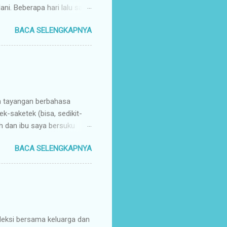
ni. Beberapa hari lalu saya
buat kegiatan yang bisa
BACA SELENGKAPNYA
un 2015. Komunitas ini
l positif yang saya
kan perubahan terlebih
gagas ini adalah kelas
aya baik Ghaza yang saat
 Mind Mappin...
h tayangan berbahasa
k-saketek (bisa, sedikit-
ah dan ibu saya bersuku
n - Sumatera Utara. Saya
BACA SELENGKAPNYA
gadopsi beberapa kalimat
sehari-hari. Setelah
hasa Minang "pasaran".
ng halus yang digunakan
, dan saya tidak mengerti
asa Minang ...
leksi bersama keluarga dan