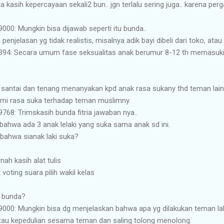
ita kasih kepercayaan sekali2 bun.. jgn terlalu sering juga.. karena p
000‬: Mungkin bisa dijawab seperti itu bunda..
elasan yg tidak realistis, misalnya adik bayi dibeli dari toko, atau tur
-394‬: Secara umum fase seksualitas anak berumur 8-12 th memasuki 
 santai dan tenang menanyakan kpd anak rasa sukany thd teman lain 
i rasa suka terhadap teman muslimny.
768‬: Trimskasih bunda fitria jawaban nya..
t bahwa ada 3 anak lelaki yang suka sama anak sd ini.
 bahwa sianak laki suka?
nah kasih alat tulis
t voting suara pilih wakil kelas
 bunda?
-9000‬: Mungkin bisa dg menjelaskan bahwa apa yg dilakukan teman la
atau kepedulian sesama teman dan saling tolong menolong.