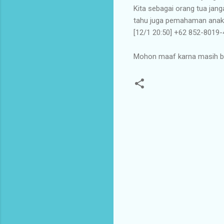
Kita sebagai orang tua jang
tahu juga pemahaman anak s
[12/1 20:50] ‪+62 852-8019-
Mohon maaf karna masih ban
K
o
m
e
n
t
a
r