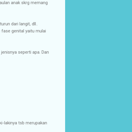
ergaulan anak skrg memang
un dari langit, dll..
fase genital yaitu mulai
jenisnya seperti apa. Dan
ki-lakinya tsb merupakan