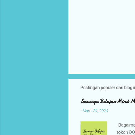
Postingan populer dari blog i
Serunya Belajar Mind M
-
Maret 31, 2020
..Bagaima
tokoh DO