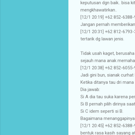
keputusan dgn baik.. bisa k
mengkhawatirkan..
[12/1 20:19] ‪+62 852-6388-9
Jangan pernah memberikan penj
[12/1 20:31] ‪+62 812-6793
tertarik dg lawan jenis.
Tidak usah kaget, berusaha
sejauh mana anak memaham
[12/1 20:38] ‪+62 852-6055-9
Jadi gini bun, sianak curha
Ketika ditanya tau dri mana
Dia jawab:
Si A dia tau suka karena per
Si B pernah pilih dirinya saa
Si C idem seperti si B.
Bagaimana menanggapinya
[12/1 20:45] ‪+62 852-6388
bentuk rasa kasih sayang 