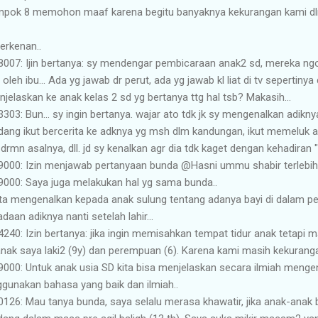
ompok 8 memohon maaf karena begitu banyaknya kekurangan kami 
rkenan..
8007‬: Ijin bertanya: sy mendengar pembicaraan anak2 sd, mereka ngo
oleh ibu... Ada yg jawab dr perut, ada yg jawab kl liat di tv sepertinya d
elaskan ke anak kelas 2 sd yg bertanya ttg hal tsb? Makasih...
303‬: Bun... sy ingin bertanya. wajar ato tdk jk sy mengenalkan adikn
dang ikut bercerita ke adknya yg msh dlm kandungan, ikut memeluk 
rmn asalnya, dll. jd sy kenalkan agr dia tdk kaget dengan kehadiran "
9000‬: Izin menjawab pertanyaan bunda @⁨Hasni ummu shabir⁩ terlebih
9000‬: Saya juga melakukan hal yg sama bunda..
ta mengenalkan kepada anak sulung tentang adanya bayi di dalam per
aan adiknya nanti setelah lahir...
4240‬: Izin bertanya: jika ingin memisahkan tempat tidur anak tetapi 
nak saya laki2 (9y) dan perempuan (6). Karena kami masih kekurang
-9000‬: Untuk anak usia SD kita bisa menjelaskan secara ilmiah meng
gunakan bahasa yang baik dan ilmiah..
0126‬: Mau tanya bunda, saya selalu merasa khawatir, jika anak-anak 