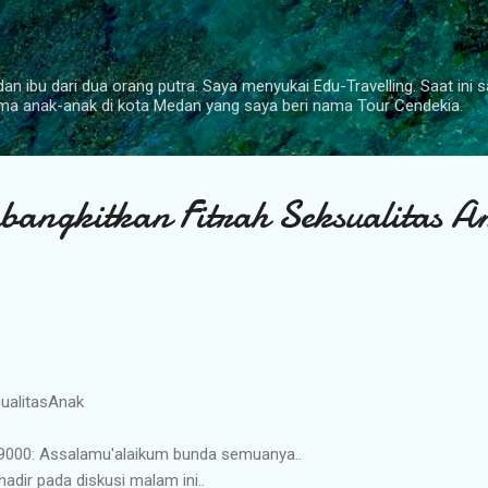
Langsung ke konten utama
dan ibu dari dua orang putra. Saya menyukai Edu-Travelling. Saat ini s
ama anak-anak di kota Medan yang saya beri nama Tour Cendekia.
angkitkan Fitrah Seksualitas A
ualitasAnak
-9000‬: Assalamu'alaikum bunda semuanya..
hadir pada diskusi malam ini..