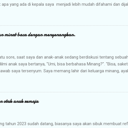
pa yang ada di kepala saya menjadi lebih mudah difahami dan dijala
postingan fb teman saya, komunitas kami, Ibu Profesional akan mem
leh anak saya. Saya sendiri adalah member di komunitas ini sejak tah
munitas belajar yang diperuntukkan bagi calon ibu dan ibu. Banyak ha
 dalam komunitas yang mengutamakan agar para membernya melaku
n minat baca dengan menyenangkan.
ebelum menuntut lingkungannya berubah. Kelas mind mapping yang di
ra ananda kami yang berusia minimal 10tahun. Saya mengajak anak s
ia 13 tahun maupun Hilmi yang saat ini berusia 9 tahun. Mind Mapping
atu sore, saat saya dan anak-anak sedang berdiskusi tentang sebua
ilmi anak saya bertanya, "Umi, bisa berbahasa Minang?". "Bisa, sakete
, jawab saya tersenyum. Saya memang lahir dari keluarga minang, ay
Namun, kedua orang tua saya tersebut sudah lahir dan besar di Meda
engenal bahasa Minang dari kedua orang tua saya yang masih men
istilah yang biasanya digunakan oleh suku minang dalam percakapan 
aya mengetahui bahwa bahasa Minang yang kami adopsi ternyata ba
 otak anak remaja
nya dengan bahasa Jawa, bahasa Minang juga memiliki bahasa Mina
myampaikan kata atau kalimat secara lebih hormat kepada seseorang
inang halus tersebut. Lalu bagaimana mempelajari dan mengajari bah
ng tahun 2023 sudah datang, biasanya saya akan sibuk membuat ref