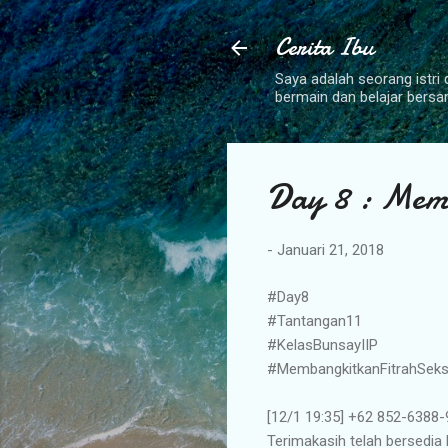
Cerita Ibu
Saya adalah seorang istri 
bermain dan belajar bers
Day 8 : Memb
-
Januari 21, 2018
#Day8
#Tantangan11
#KelasBunsayIIP
#MembangkitkanFitrahSeks
[12/1 19:35] ‪+62 852-6388
Terimakasih telah bersedia 