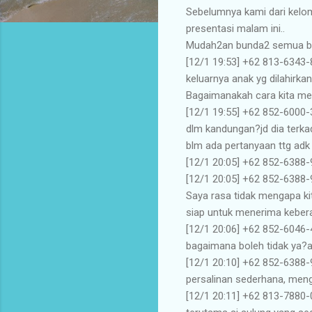
Sebelumnya kami dari kel
presentasi malam ini..
Mudah2an bunda2 semua be
[12/1 19:53] ‪+62 813-6343-
keluarnya anak yg dilahirkan 
Bagaimanakah cara kita menj
[12/1 19:55] ‪+62 852-6000-3
dlm kandungan?jd dia terka
blm ada pertanyaan ttg adk d
[12/1 20:05] ‪+62 852-6388-
[12/1 20:05] ‪+62 852-6388-
Saya rasa tidak mengapa ki
siap untuk menerima keberad
[12/1 20:06] ‪+62 852-6046-
bagaimana boleh tidak ya?a
[12/1 20:10] ‪+62 852-6388
persalinan sederhana, meng
[12/1 20:11] ‪+62 813-7880-