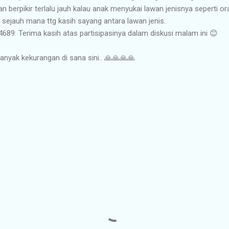
an berpikir terlalu jauh kalau anak menyukai lawan jenisnya seperti o
ejauh mana ttg kasih sayang antara lawan jenis.
4689‬: Terima kasih atas partisipasinya dalam diskusi malam ini 😊
yak kekurangan di sana sini.. 🙏🙏🙏🙏