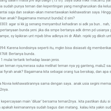
dang dalam masa pre aqil baligh (13 th). Saya suka mikir macam2 ya
 dia sudah punya teman dan kepentingan yang mengharuskan dia kelua
antai saja dan seakan-akan menertawakan kekhawatiran saya. Hingga
irkan anak? Bagaimana menurut bunda2 d sini?
3303‬: agar si kk jg senang menyambut kehadiran si adk ya bun... nah,
ertanyaan bunda yeni. jika dia smpe bertanya adk drmn pd usianya y
e, sy kpikiran unt mjwb bhw adknya ini dr Allah. rejeki yg diksh unt k
394‬: Karena kondisinya seperti itu, mgkn bisa disiasati dg memberika
9768‬: Bertanya bunda..
1 mulai tertarik terhadap lawan jenis.
an teman nya,merasa suka melihat teman nya yg ganteng, malu2 s
ai fiyrah anak? Bagaimana kita sebagai orang tua bersikap, dan apa s
ba Novia kekhawatirannya sama dengan saya.. anak usia segini memang
2nya..
 kepercayaan main 'diluar' bersama teman2nya.. kita pastikan dulu si 
 apakah keimanannya sudah bagus dan matang.. kalau kita yakin su