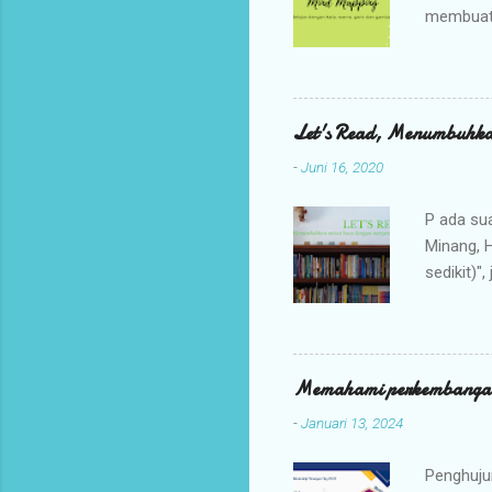
membuat a
melihat 
diikuti o
adalah ko
dapatkan
Let's Read, Menumbuhka
dahulu s
-
Juni 16, 2020
untuk pa
ini berus
P ada su
Minang, H
sedikit)"
minang. 
memang m
atau pun 
dewasa s
Memahami perkembangan
Sama hal
-
Januari 13, 2024
untuk me
bahasa M
Penghuju