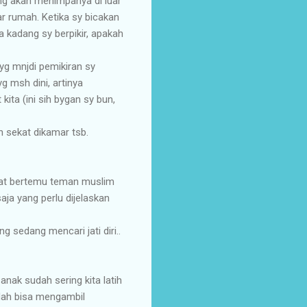
ng akan menimpanya di luar
r rumah. Ketika sy bicakan
 kadang sy berpikir, apakah
 yg mnjdi pemikiran sy
g msh dini, artinya
ita (ini sih bygan sy bun,
n sekat dikamar tsb.
aat bertemu teman muslim
aja yang perlu dijelaskan
 sedang mencari jati diri..
anak sudah sering kita latih
dah bisa mengambil