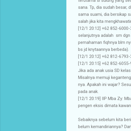
terutama si sulung yang se
sana. Tp, dia sudah besar,
sama suami, dia bersikap s
salah jika kita mengkhawat
[12/1 20:12] ‪+62 852-6000-
selanjutnya adalah sm dgn p
pemahaman fiqhnya blm nyamp
bs jd knytaannya berbeda).
[12/1 20:12] ‪+62 812-6793-
[12/1 20:15] ‪+62 852-6055-
Jika ada anak usia SD kelas 
Misalnya memuji keganteng
nya. Apakah ini wajar? Sesu
pada anak.
[12/1 20:19] IIP Mba Zy: M
pengen eksis dimata kawan
Sebaiknya sebelum kita beri
belum kemandiriannya? Dan