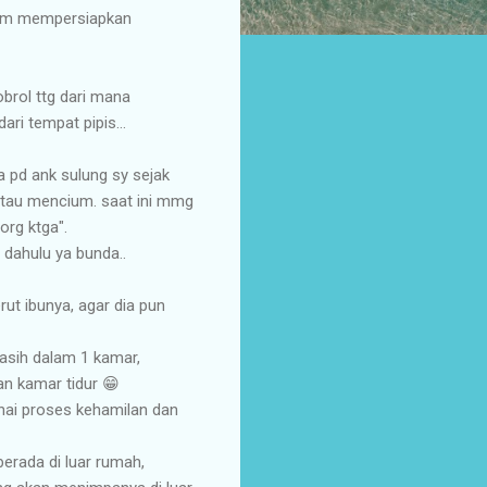
dlm mempersiapkan
brol ttg dari mana
ari tempat pipis...
ya pd ank sulung sy sejak
atau mencium. saat ini mmg
org ktga".
 dahulu ya bunda..
ut ibunya, agar dia pun
masih dalam 1 kamar,
an kamar tidur 😁
enai proses kehamilan dan
berada di luar rumah,