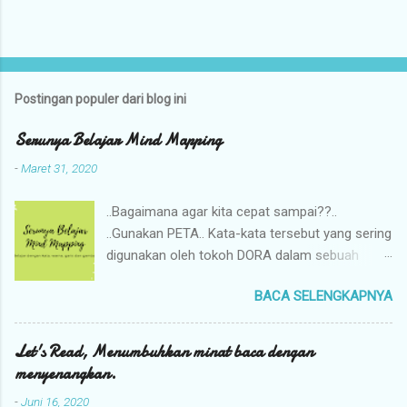
Postingan populer dari blog ini
Serunya Belajar Mind Mapping
-
Maret 31, 2020
..Bagaimana agar kita cepat sampai??..
..Gunakan PETA.. Kata-kata tersebut yang sering
digunakan oleh tokoh DORA dalam sebuah
cerita anak. Saya sangat suka menggunakan
BACA SELENGKAPNYA
PETA dalam beraktivitas, membuat apa yang
ada di kepala saya menjadi lebih mudah
difahami dan dijalani. Beberapa hari lalu saya
Let's Read, Menumbuhkan minat baca dengan
melihat postingan fb teman saya, komunitas
menyenangkan.
kami, Ibu Profesional akan membuat kegiatan
-
Juni 16, 2020