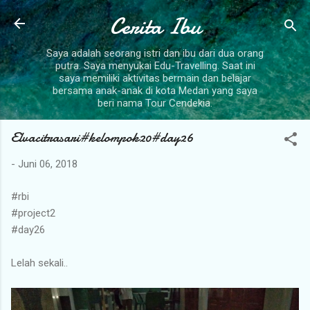
Langsung ke konten utama
Cerita Ibu
Saya adalah seorang istri dan ibu dari dua orang
putra. Saya menyukai Edu-Travelling. Saat ini
saya memiliki aktivitas bermain dan belajar
bersama anak-anak di kota Medan yang saya
beri nama Tour Cendekia.
Elvacitrasari#kelompok20#day26
-
Juni 06, 2018
#rbi
#project2
#day26
Lelah sekali..